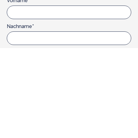
Vorname*
Nachname*
E-Mail*
Mit dem Klick auf Abonnieren bestätigst Du, dass Du unseren
Datenschutzerklärung
zustimmst.