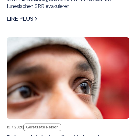
tunesischen SRR evakuieren.
LIRE PLUS
M
be
15.7.2026
Gerettete Person