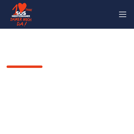
ZURÜCK
"In meiner Heimat bin
ich zur Schule
gegangen."
Ali