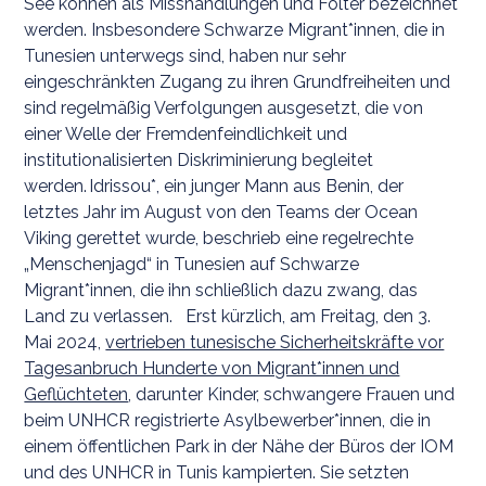
See können als Misshandlungen und Folter bezeichnet
werden. Insbesondere Schwarze Migrant*innen, die in
Tunesien unterwegs sind, haben nur sehr
eingeschränkten Zugang zu ihren Grundfreiheiten und
sind regelmäßig Verfolgungen ausgesetzt, die von
einer Welle der Fremdenfeindlichkeit und
institutionalisierten Diskriminierung begleitet
werden. Idrissou*, ein junger Mann aus Benin, der
letztes Jahr im August von den Teams der Ocean
Viking gerettet wurde, beschrieb eine regelrechte
„Menschenjagd“ in Tunesien auf Schwarze
Migrant*innen, die ihn schließlich dazu zwang, das
Land zu verlassen. Erst kürzlich, am Freitag, den 3.
Mai 2024,
vertrieben tunesische Sicherheitskräfte vor
Tagesanbruch Hunderte von Migrant*innen und
Geflüchteten
, darunter Kinder, schwangere Frauen und
beim UNHCR registrierte Asylbewerber*innen, die in
einem öffentlichen Park in der Nähe der Büros der IOM
und des UNHCR in Tunis kampierten. Sie setzten