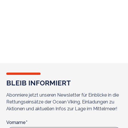
refoulements arrivent régulièrement sur des
terres situées le
long des frontières
du pays
avec l’Algérie et la Libye. Cette même année,
la Tunisie a même dépassé la Libye en tant
que premier point de départ des bateaux
arrivant en Italie selon le Haut-Commissariat
aux Réfugiés des Nations-Unies (HCR).
BLEIB INFORMIERT
Abonniere jetzt unseren Newsletter für Einblicke in die
Rettungseinsätze der Ocean Viking, Einladungen zu
Aktionen und aktuellen Infos zur Lage im Mittelmeer!
Vorname*