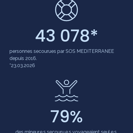
43 078
*
personnes secourues par SOS MEDITERRANEE
depuis 2016.
*23.03.2026
79
%
des mineur.e.s secouru.e.s voyageaient seul.e.s.