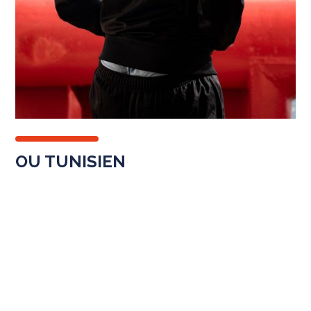
OU TUNISIEN
La situation est également dangereuse en
Tunisie. Après des
déclarations hostiles aux
Africains subsahariens du président tunisien
,
Kaïs Saïed, les discriminations, agressions
violentes et expulsions collectives
augmentent
durant l’année 2023. Cette année-
là, des agressions et des affrontements